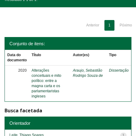
Anterior
1
Póximo
Conjunto de itens:
Data do
Título
Autor(es)
Tipo
documento
2020
Alterações
Araujo, Sebastião
Dissertação
conceituais e mito
Rodrigo Souza de
político: entre a
magna carta e os
parlamentaristas
ingleses
Busca facetada
Orientador
Leite, Thiago Soares
1