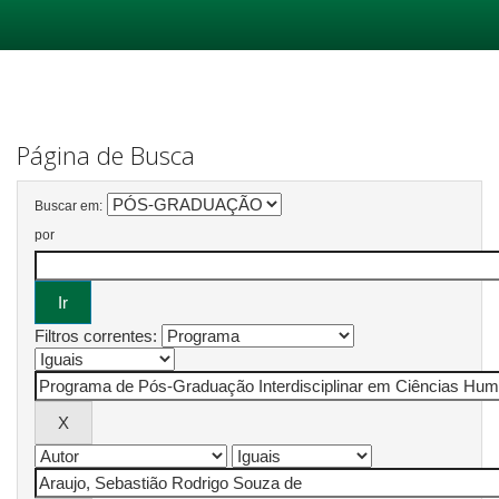
Skip
navigation
Página de Busca
Buscar em:
por
Filtros correntes: