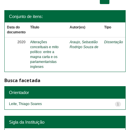
Conjunto de itens:
Data do
Título
Autor(es)
Tipo
documento
2020
Alterações
Araujo, Sebastião
Dissertação
conceituais e mito
Rodrigo Souza de
político: entre a
magna carta e os
parlamentaristas
ingleses
Busca facetada
Orientador
Leite, Thiago Soares
1
Sigla da Instituição