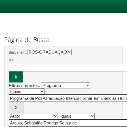
Skip
navigation
Página de Busca
Buscar em:
por
Filtros correntes: