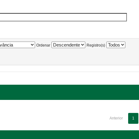
Ordenar
Registro(s)
Anterior
1