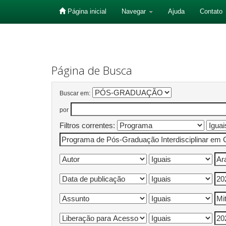
Página inicial
Navegar
Ajuda
Contato
Skip
navigation
Página de Busca
Buscar em:
por
Filtros correntes: