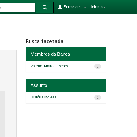
Entrar em:
Idioma
Busca facetada
Membros da Banca
Valério, Mairon Escorsi
1
Assunto
História inglesa
1