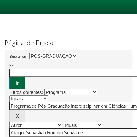
Skip
navigation
Página de Busca
Buscar em:
por
Filtros correntes: