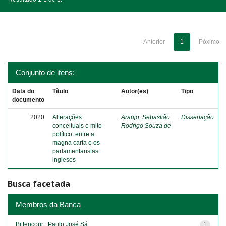
Anterior
1
Póximo
Conjunto de itens:
Data do
Título
Autor(es)
Tipo
documento
2020
Alterações
Araujo, Sebastião
Dissertação
conceituais e mito
Rodrigo Souza de
político: entre a
magna carta e os
parlamentaristas
ingleses
Busca facetada
Membros da Banca
Bittencourt, Paulo José Sá
1