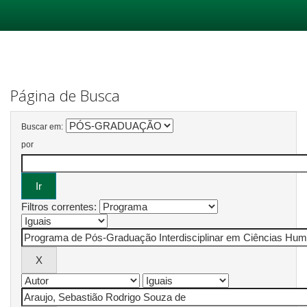
Skip
navigation
Página de Busca
Buscar em:
por
Filtros correntes: