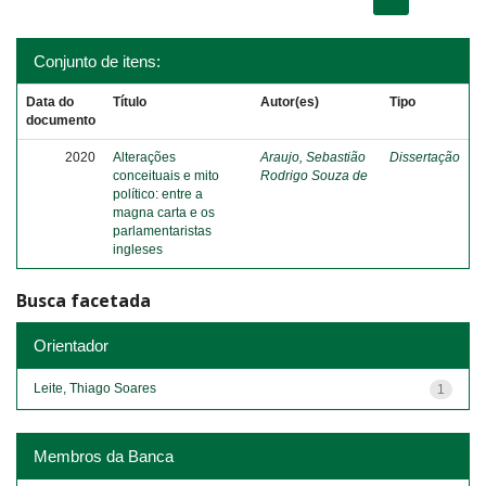
Conjunto de itens:
Data do
Título
Autor(es)
Tipo
documento
2020
Alterações
Araujo, Sebastião
Dissertação
conceituais e mito
Rodrigo Souza de
político: entre a
magna carta e os
parlamentaristas
ingleses
Busca facetada
Orientador
Leite, Thiago Soares
1
Membros da Banca