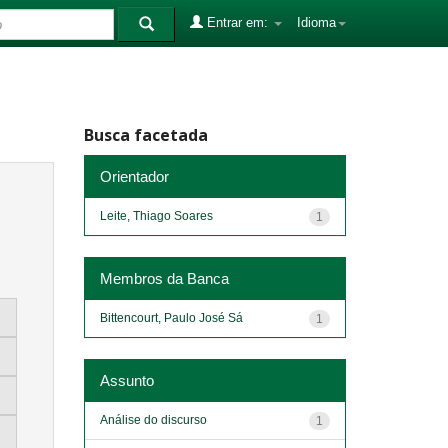
Entrar em:
Idioma
Busca facetada
Orientador
Leite, Thiago Soares
1
Membros da Banca
Bittencourt, Paulo José Sá
1
Assunto
Análise do discurso
1