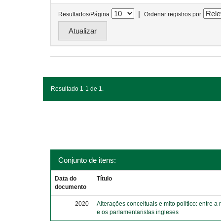
|
Resultados/Página
Ordenar registros por
Resultado 1-1 de 1.
Conjunto de itens:
Data do
Título
documento
2020
Alterações conceituais e mito político: entre a
e os parlamentaristas ingleses