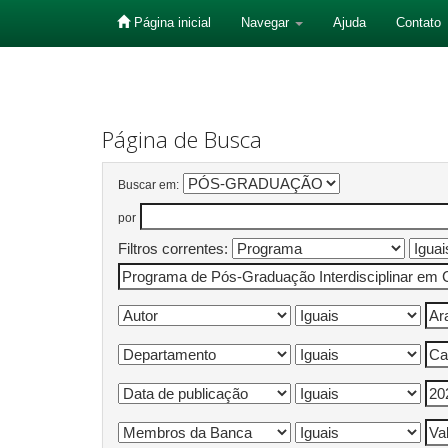
Página inicial
Navegar
Ajuda
Contato
Skip
navigation
Página de Busca
Buscar em:
por
Filtros correntes: