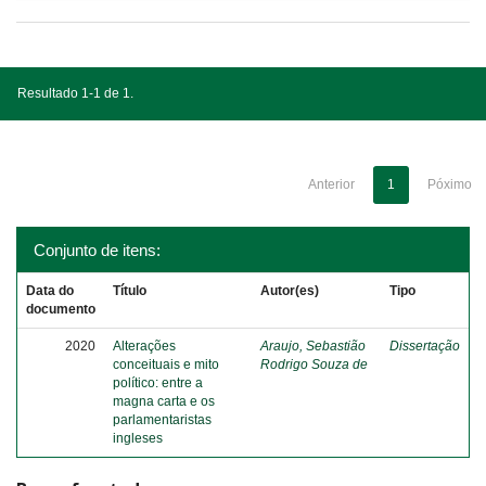
Resultado 1-1 de 1.
Anterior
1
Póximo
Conjunto de itens:
Data do
Título
Autor(es)
Tipo
documento
2020
Alterações
Araujo, Sebastião
Dissertação
conceituais e mito
Rodrigo Souza de
político: entre a
magna carta e os
parlamentaristas
ingleses