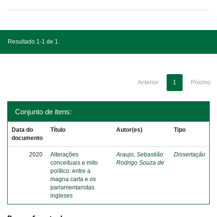
Resultado 1-1 de 1.
Anterior
1
Póximo
Conjunto de itens:
Data do
Título
Autor(es)
Tipo
documento
2020
Alterações
Araujo, Sebastião
Dissertação
conceituais e mito
Rodrigo Souza de
político: entre a
magna carta e os
parlamentaristas
ingleses