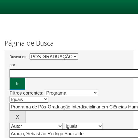
Skip
navigation
Página de Busca
Buscar em:
por
Filtros correntes: