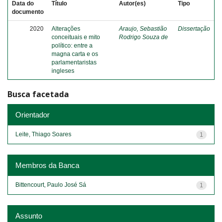
Data do
Título
Autor(es)
Tipo
documento
2020
Alterações
Araujo, Sebastião
Dissertação
conceituais e mito
Rodrigo Souza de
político: entre a
magna carta e os
parlamentaristas
ingleses
Busca facetada
Orientador
Leite, Thiago Soares
1
Membros da Banca
Bittencourt, Paulo José Sá
1
Assunto