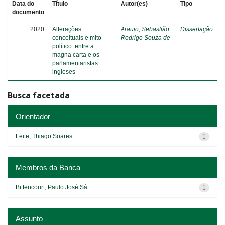
Data do
Título
Autor(es)
Tipo
documento
2020
Alterações
Araujo, Sebastião
Dissertação
conceituais e mito
Rodrigo Souza de
político: entre a
magna carta e os
parlamentaristas
ingleses
Busca facetada
Orientador
Leite, Thiago Soares
1
Membros da Banca
Bittencourt, Paulo José Sá
1
Assunto