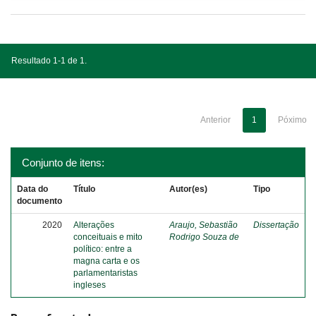
Resultado 1-1 de 1.
Anterior
1
Póximo
Conjunto de itens:
Data do
Título
Autor(es)
Tipo
documento
2020
Alterações
Araujo, Sebastião
Dissertação
conceituais e mito
Rodrigo Souza de
político: entre a
magna carta e os
parlamentaristas
ingleses