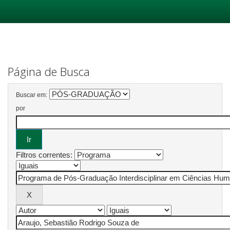
Skip
navigation
Página de Busca
Buscar em:
por
Filtros correntes: