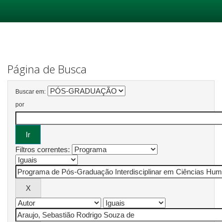
Skip
navigation
Página de Busca
Buscar em:
por
Filtros correntes: