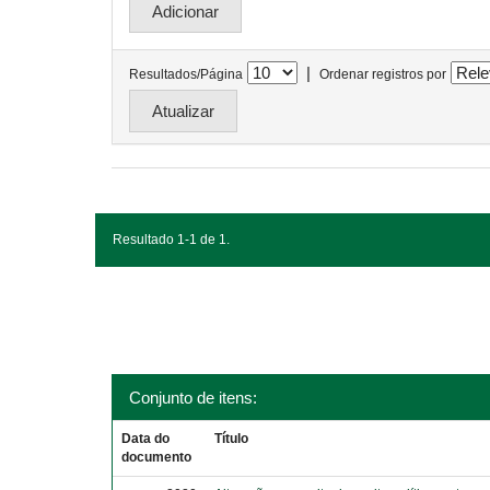
|
Resultados/Página
Ordenar registros por
Resultado 1-1 de 1.
Conjunto de itens:
Data do
Título
documento