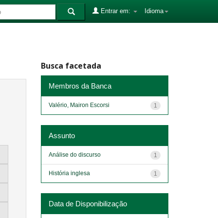
Entrar em:
Idioma
Busca facetada
Membros da Banca
Valério, Mairon Escorsi
1
Assunto
Análise do discurso
1
História inglesa
1
Data de Disponibilização