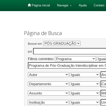
Página inicial
Navegar
Ajuda
Contato
Skip
navigation
Página de Busca
Buscar em:
por
Filtros correntes: