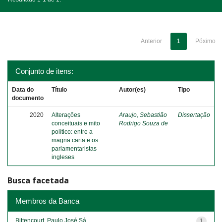
Anterior
1
Póximo
Conjunto de itens:
Data do
Título
Autor(es)
Tipo
documento
2020
Alterações
Araujo, Sebastião
Dissertação
conceituais e mito
Rodrigo Souza de
político: entre a
magna carta e os
parlamentaristas
ingleses
Busca facetada
Membros da Banca
Bittencourt, Paulo José Sá
1