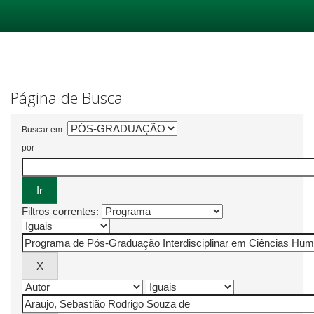
Skip
navigation
Página de Busca
Buscar em:
por
Filtros correntes: