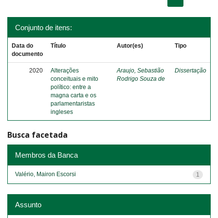
Conjunto de itens:
Data do
Título
Autor(es)
Tipo
documento
2020
Alterações
Araujo, Sebastião
Dissertação
conceituais e mito
Rodrigo Souza de
político: entre a
magna carta e os
parlamentaristas
ingleses
Busca facetada
Membros da Banca
Valério, Mairon Escorsi
1
Assunto