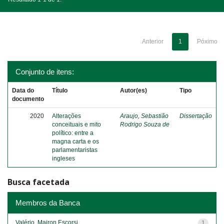
Anterior
1
Póximo
Conjunto de itens:
Data do
Título
Autor(es)
Tipo
documento
2020
Alterações
Araujo, Sebastião
Dissertação
conceituais e mito
Rodrigo Souza de
político: entre a
magna carta e os
parlamentaristas
ingleses
Busca facetada
Membros da Banca
Valério, Mairon Escorsi
1