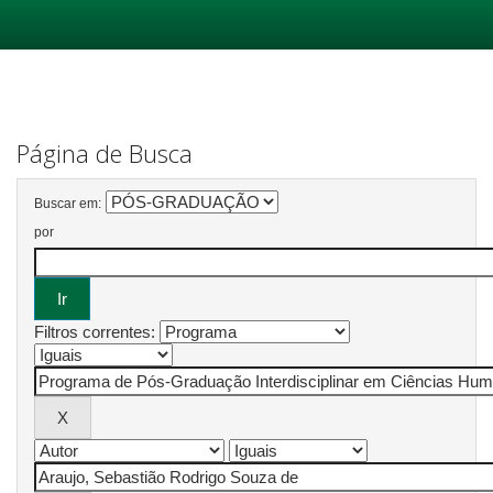
Skip
navigation
Página de Busca
Buscar em:
por
Filtros correntes: