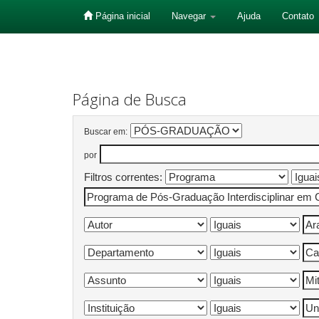
Página inicial
Navegar
Ajuda
Contato
Skip
navigation
Página de Busca
Buscar em:
por
Filtros correntes: