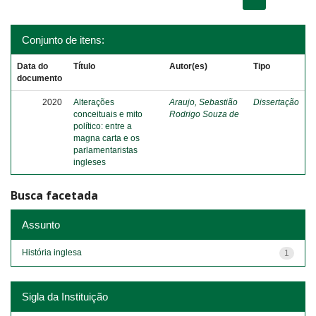
Conjunto de itens:
Data do
Título
Autor(es)
Tipo
documento
2020
Alterações
Araujo, Sebastião
Dissertação
conceituais e mito
Rodrigo Souza de
político: entre a
magna carta e os
parlamentaristas
ingleses
Busca facetada
Assunto
História inglesa
1
Sigla da Instituição