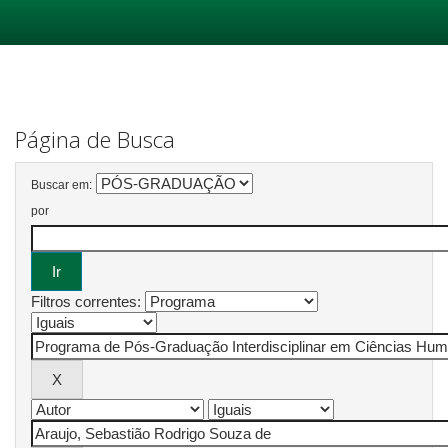
Skip
navigation
Página de Busca
Buscar em:
por
Filtros correntes: