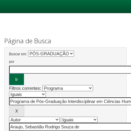
Skip
navigation
Página de Busca
Buscar em:
por
Filtros correntes: