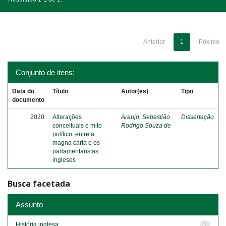
Anterior
1
Póximo
Conjunto de itens:
Data do
Título
Autor(es)
Tipo
documento
2020
Alterações
Araujo, Sebastião
Dissertação
conceituais e mito
Rodrigo Souza de
político: entre a
magna carta e os
parlamentaristas
ingleses
Busca facetada
Assunto
História inglesa
1