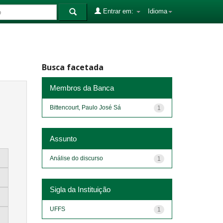
Entrar em:
Idioma
Busca facetada
Membros da Banca
Bittencourt, Paulo José Sá
1
Assunto
Análise do discurso
1
Sigla da Instituição
UFFS
1