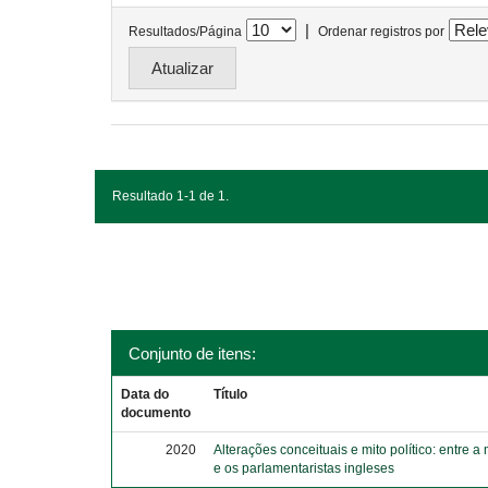
|
Resultados/Página
Ordenar registros por
Resultado 1-1 de 1.
Conjunto de itens:
Data do
Título
documento
2020
Alterações conceituais e mito político: entre a
e os parlamentaristas ingleses