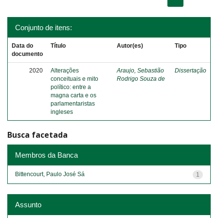
Conjunto de itens:
Data do
Título
Autor(es)
Tipo
documento
2020
Alterações
Araujo, Sebastião
Dissertação
conceituais e mito
Rodrigo Souza de
político: entre a
magna carta e os
parlamentaristas
ingleses
Busca facetada
Membros da Banca
Bittencourt, Paulo José Sá
1
Assunto