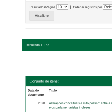
|
Resultados/Página
Ordenar registros por
Resultado 1-1 de 1.
Conjunto de itens:
Data do
Título
documento
2020
Alterações conceituais e mito político: entre a
e os parlamentaristas ingleses