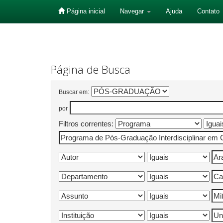
Página inicial
Navegar
Ajuda
Contato
Skip
navigation
Página de Busca
Buscar em:
por
Filtros correntes: