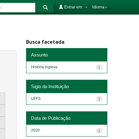
Entrar em:
Idioma
Busca facetada
Assunto
História inglesa
1
Sigla da Instituição
UFFS
1
Data de Publicação
2020
1