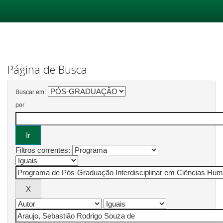
Skip
navigation
Página de Busca
Buscar em:
por
Filtros correntes: