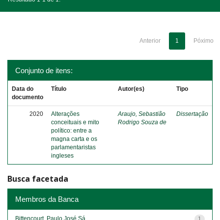
Anterior
1
Póximo
Conjunto de itens:
Data do
Título
Autor(es)
Tipo
documento
2020
Alterações
Araujo, Sebastião
Dissertação
conceituais e mito
Rodrigo Souza de
político: entre a
magna carta e os
parlamentaristas
ingleses
Busca facetada
Membros da Banca
Bittencourt, Paulo José Sá
1