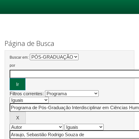
Skip
navigation
Página de Busca
Buscar em:
por
Filtros correntes: