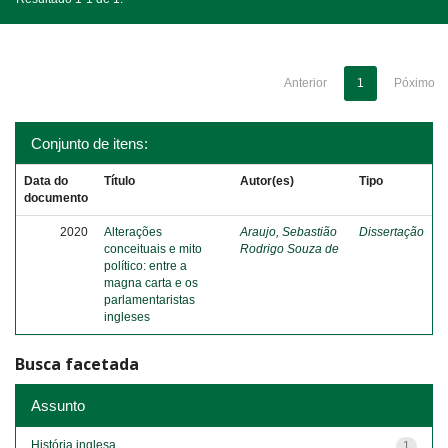
Anterior
1
Póximo
Conjunto de itens:
Data do
Título
Autor(es)
Tipo
documento
2020
Alterações
Araujo, Sebastião
Dissertação
conceituais e mito
Rodrigo Souza de
político: entre a
magna carta e os
parlamentaristas
ingleses
Busca facetada
Assunto
História inglesa
1