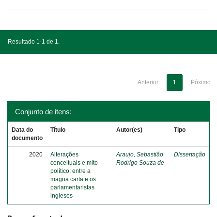
Resultado 1-1 de 1.
Anterior
1
Póximo
Conjunto de itens:
Data do
Título
Autor(es)
Tipo
documento
2020
Alterações
Araujo, Sebastião
Dissertação
conceituais e mito
Rodrigo Souza de
político: entre a
magna carta e os
parlamentaristas
ingleses