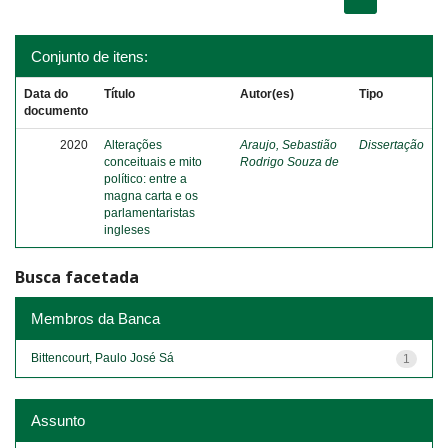
Conjunto de itens:
Data do
Título
Autor(es)
Tipo
documento
2020
Alterações
Araujo, Sebastião
Dissertação
conceituais e mito
Rodrigo Souza de
político: entre a
magna carta e os
parlamentaristas
ingleses
Busca facetada
Membros da Banca
Bittencourt, Paulo José Sá
1
Assunto