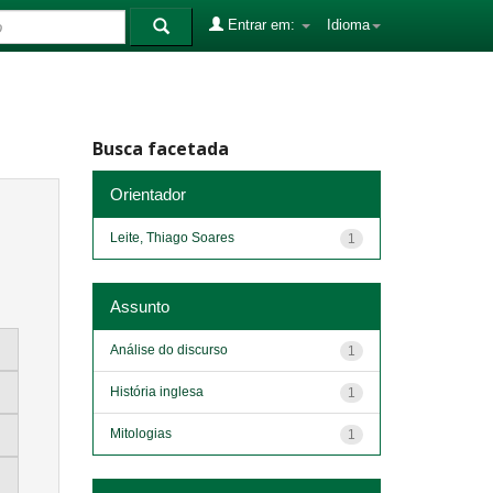
Entrar em:
Idioma
Busca facetada
Orientador
Leite, Thiago Soares
1
Assunto
Análise do discurso
1
História inglesa
1
Mitologias
1