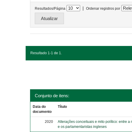
|
Resultados/Página
Ordenar registros por
Resultado 1-1 de 1.
Conjunto de itens:
Data do
Título
documento
2020
Alterações conceituais e mito político: entre a
e os parlamentaristas ingleses