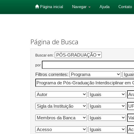
Página inicial
Navegar
Ajuda
Contato
Skip
navigation
Página de Busca
Buscar em:
por
Filtros correntes: