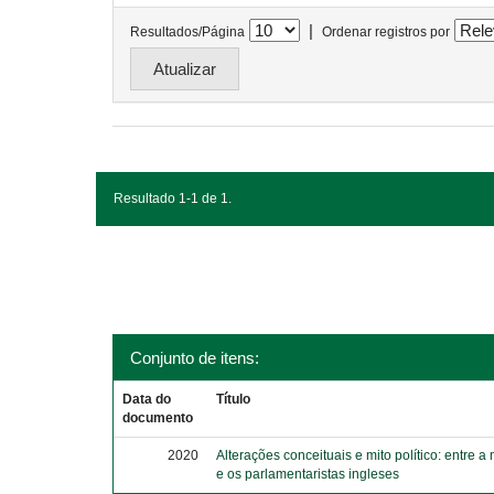
|
Resultados/Página
Ordenar registros por
Resultado 1-1 de 1.
Conjunto de itens:
Data do
Título
documento
2020
Alterações conceituais e mito político: entre a
e os parlamentaristas ingleses