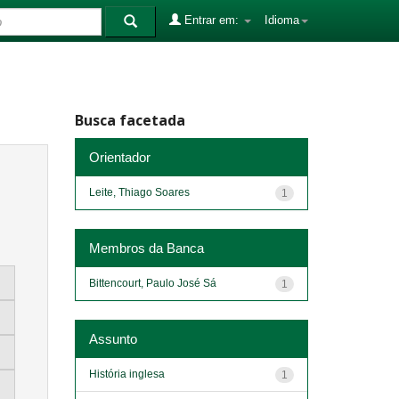
Entrar em:
Idioma
Busca facetada
Orientador
Leite, Thiago Soares
1
Membros da Banca
Bittencourt, Paulo José Sá
1
Assunto
História inglesa
1