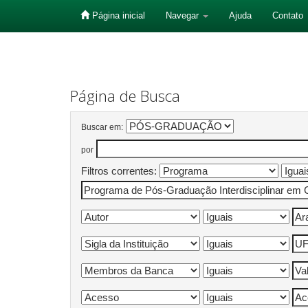
Página inicial
Navegar
Ajuda
Contato
Skip
navigation
Página de Busca
Buscar em:
por
Filtros correntes: