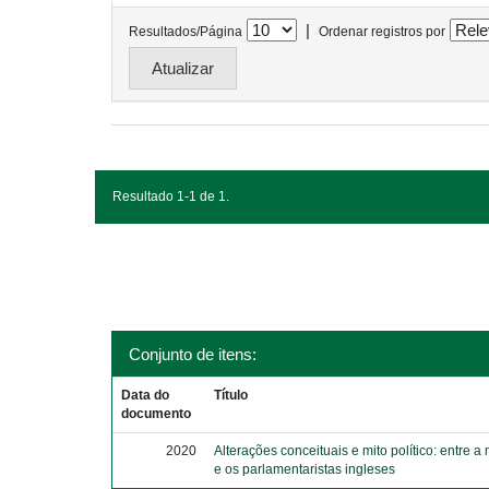
|
Resultados/Página
Ordenar registros por
Resultado 1-1 de 1.
Conjunto de itens:
Data do
Título
documento
2020
Alterações conceituais e mito político: entre a
e os parlamentaristas ingleses