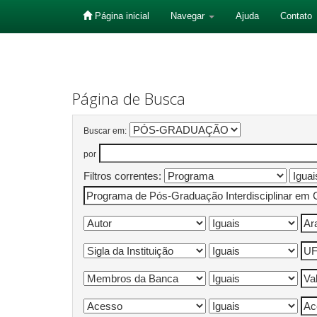
Página inicial
Navegar
Ajuda
Contato
Skip
navigation
Página de Busca
Buscar em:
por
Filtros correntes: