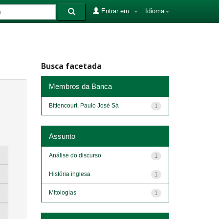
Entrar em:
Idioma
Busca facetada
Membros da Banca
Bittencourt, Paulo José Sá
1
Assunto
Análise do discurso
1
História inglesa
1
Mitologias
1