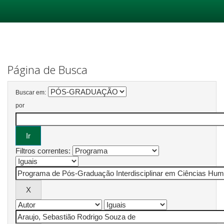
Skip
navigation
Página de Busca
Buscar em:
por
Filtros correntes: