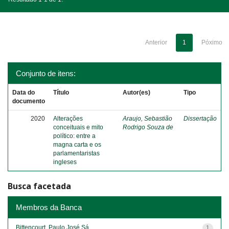
Anterior
1
Póximo
Conjunto de itens:
Data do
Título
Autor(es)
Tipo
documento
2020
Alterações
Araujo, Sebastião
Dissertação
conceituais e mito
Rodrigo Souza de
político: entre a
magna carta e os
parlamentaristas
ingleses
Busca facetada
Membros da Banca
Bittencourt, Paulo José Sá
1