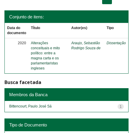
Conjunto de itens:
Data do
Título
Autor(es)
Tipo
documento
2020
Alterações
Araujo, Sebastião
Dissertação
conceituais e mito
Rodrigo Souza de
político: entre a
magna carta e os
parlamentaristas
ingleses
Busca facetada
Membros da Banca
Bittencourt, Paulo José Sá
1
Tipo de Documento