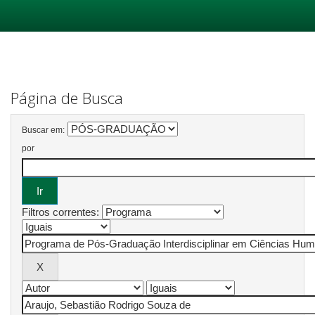
Skip
navigation
Página de Busca
Buscar em:
por
Filtros correntes: