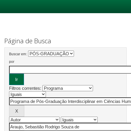
Skip
navigation
Página de Busca
Buscar em:
por
Filtros correntes: