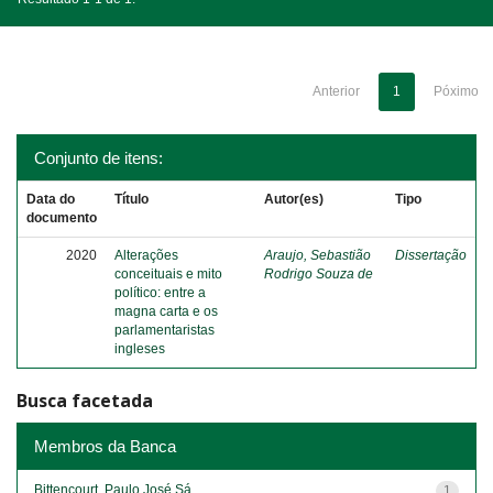
Anterior
1
Póximo
Conjunto de itens:
Data do
Título
Autor(es)
Tipo
documento
2020
Alterações
Araujo, Sebastião
Dissertação
conceituais e mito
Rodrigo Souza de
político: entre a
magna carta e os
parlamentaristas
ingleses
Busca facetada
Membros da Banca
Bittencourt, Paulo José Sá
1