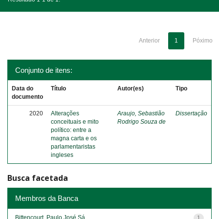
Anterior
1
Póximo
Conjunto de itens:
Data do
Título
Autor(es)
Tipo
documento
2020
Alterações
Araujo, Sebastião
Dissertação
conceituais e mito
Rodrigo Souza de
político: entre a
magna carta e os
parlamentaristas
ingleses
Busca facetada
Membros da Banca
Bittencourt, Paulo José Sá
1