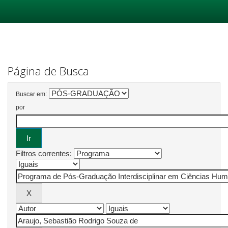
Skip
navigation
Página de Busca
Buscar em:
por
Filtros correntes: