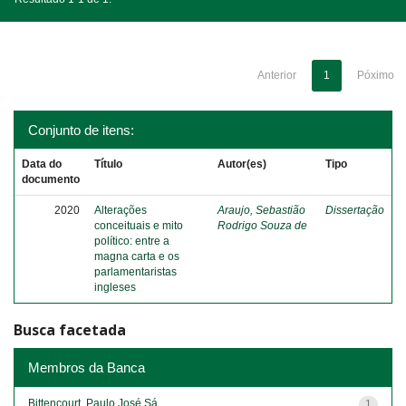
Anterior
1
Póximo
Conjunto de itens:
Data do
Título
Autor(es)
Tipo
documento
2020
Alterações
Araujo, Sebastião
Dissertação
conceituais e mito
Rodrigo Souza de
político: entre a
magna carta e os
parlamentaristas
ingleses
Busca facetada
Membros da Banca
Bittencourt, Paulo José Sá
1