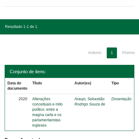
Resultado 1-1 de 1.
Anterior
1
Póximo
Conjunto de itens:
Data do
Título
Autor(es)
Tipo
documento
2020
Alterações
Araujo, Sebastião
Dissertação
conceituais e mito
Rodrigo Souza de
político: entre a
magna carta e os
parlamentaristas
ingleses