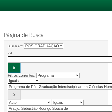
Skip
navigation
Página de Busca
Buscar em:
por
Filtros correntes: