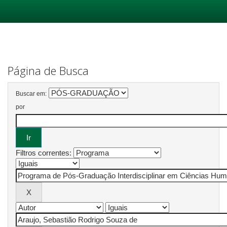
Skip
navigation
Página de Busca
Buscar em:
por
Filtros correntes: