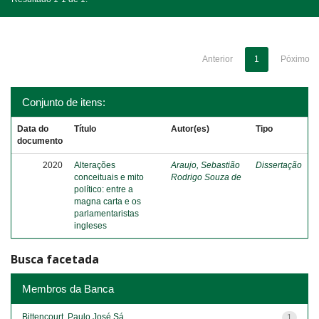
Anterior
1
Póximo
Conjunto de itens:
Data do
Título
Autor(es)
Tipo
documento
2020
Alterações
Araujo, Sebastião
Dissertação
conceituais e mito
Rodrigo Souza de
político: entre a
magna carta e os
parlamentaristas
ingleses
Busca facetada
Membros da Banca
Bittencourt, Paulo José Sá
1