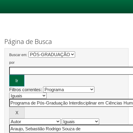
Skip
navigation
Página de Busca
Buscar em:
por
Filtros correntes: