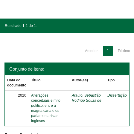
Resultado 1-1 de 1.
Anterior
1
Póximo
Conjunto de itens:
Data do
Título
Autor(es)
Tipo
documento
2020
Alterações
Araujo, Sebastião
Dissertação
conceituais e mito
Rodrigo Souza de
político: entre a
magna carta e os
parlamentaristas
ingleses