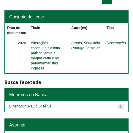
Conjunto de itens:
Data do
Título
Autor(es)
Tipo
documento
2020
Alterações
Araujo, Sebastião
Dissertação
conceituais e mito
Rodrigo Souza de
político: entre a
magna carta e os
parlamentaristas
ingleses
Busca facetada
Membros da Banca
Bittencourt, Paulo José Sá
1
Assunto