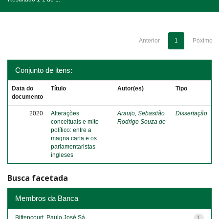
Anterior
1
Póximo
Conjunto de itens:
Data do
Título
Autor(es)
Tipo
documento
2020
Alterações
Araujo, Sebastião
Dissertação
conceituais e mito
Rodrigo Souza de
político: entre a
magna carta e os
parlamentaristas
ingleses
Busca facetada
Membros da Banca
Bittencourt, Paulo José Sá
1