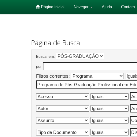
Página inicial
Navegar
Ajuda
Contato
Skip
navigation
Página de Busca
Buscar em:
por
Filtros correntes: