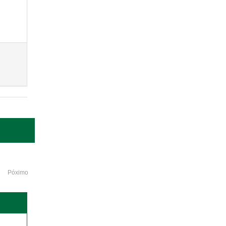
Póximo
o