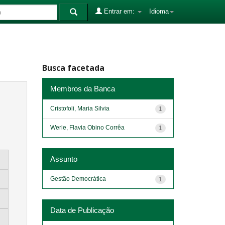
Entrar em:
Idioma
Busca facetada
Membros da Banca
Cristofoli, Maria Silvia
1
Werle, Flavia Obino Corrêa
1
Assunto
Gestão Democrática
1
Data de Publicação