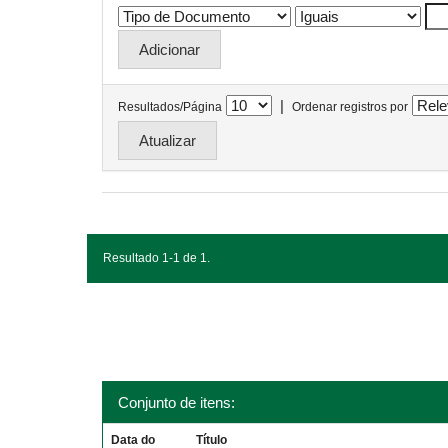
|
Resultados/Página
Ordenar registros por
Resultado 1-1 de 1.
Conjunto de itens:
Data do
Título