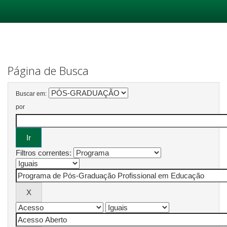
Skip
navigation
Página de Busca
Buscar em:
por
Filtros correntes: