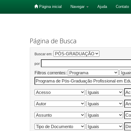
Página inicial
Navegar
Ajuda
Contato
Skip
navigation
Página de Busca
Buscar em:
por
Filtros correntes: