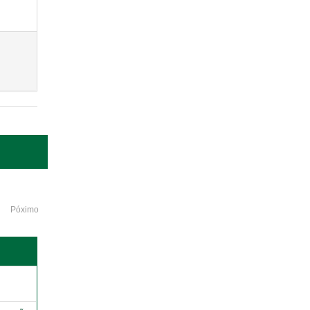
Póximo
o