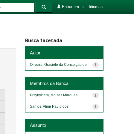
Entrar em:
Idioma
Busca facetada
Autor
Oliveira, Grasiele da Conceição de
1
Membros da Banca
Prsybyciem, Moises Marques
1
Santos, Almir Paulo dos
1
Assunto