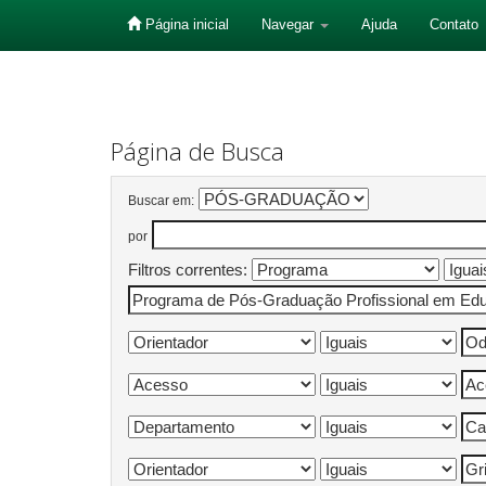
Página inicial
Navegar
Ajuda
Contato
Skip
navigation
Página de Busca
Buscar em:
por
Filtros correntes: