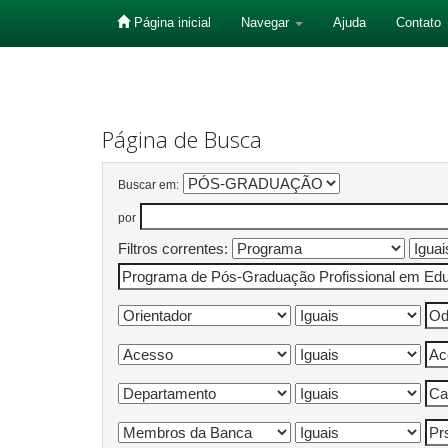
Página inicial
Navegar
Ajuda
Contato
Skip
navigation
Página de Busca
Buscar em:
por
Filtros correntes: