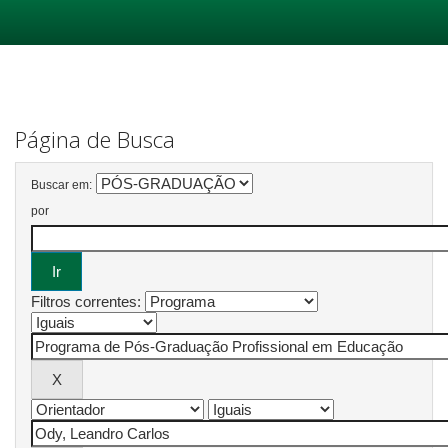
Skip
navigation
Página de Busca
Buscar em:
por
Filtros correntes: