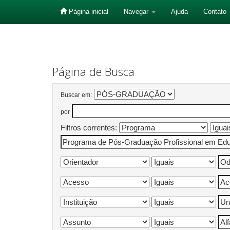
Página inicial
Navegar
Ajuda
Contato
Skip
navigation
Página de Busca
Buscar em:
por
Filtros correntes: