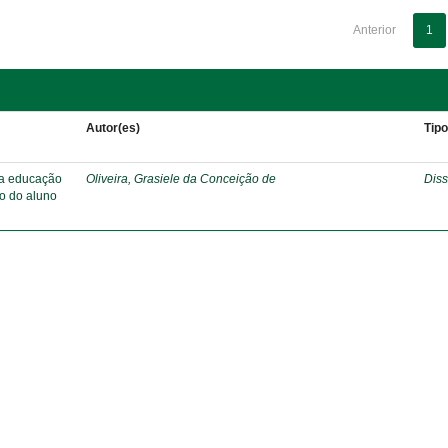
Anterior
1
Autor(es)
Tip
 na educação
Oliveira, Grasiele da Conceição de
Diss
o do aluno