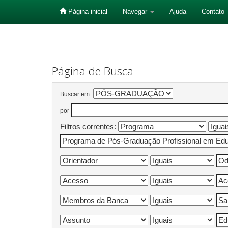
Página inicial
Navegar
Ajuda
Contato
Skip
navigation
Página de Busca
Buscar em:
por
Filtros correntes: