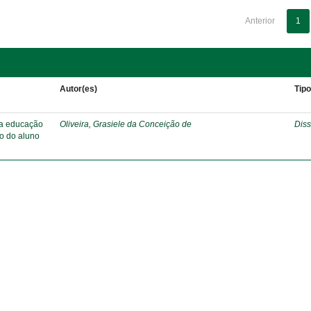
Anterior
1
Autor(es)
Tip
 na educação
Oliveira, Grasiele da Conceição de
Diss
o do aluno