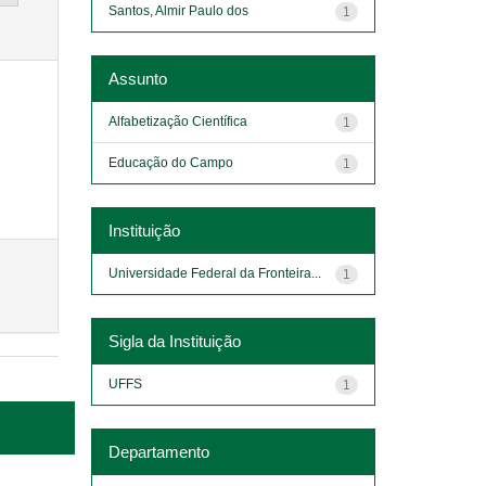
Santos, Almir Paulo dos
1
Assunto
Alfabetização Científica
1
Educação do Campo
1
Instituição
Universidade Federal da Fronteira...
1
Sigla da Instituição
UFFS
1
Departamento