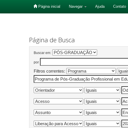
Página inicial
Navegar
Ajuda
Contato
Skip
navigation
Página de Busca
Buscar em:
por
Filtros correntes: