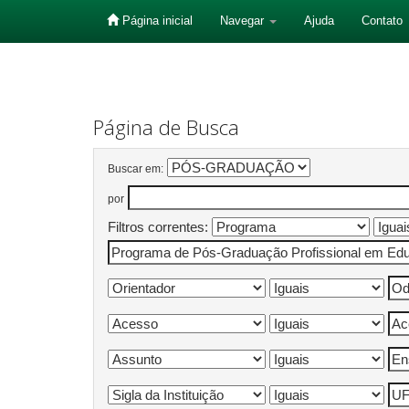
Página inicial
Navegar
Ajuda
Contato
Skip
navigation
Página de Busca
Buscar em:
por
Filtros correntes: