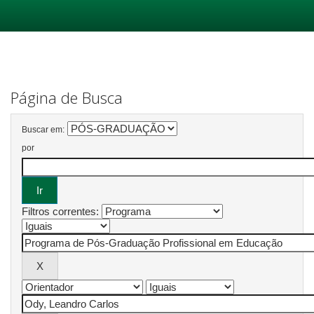
Skip
navigation
Página de Busca
Buscar em:
por
Filtros correntes: