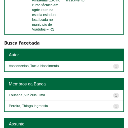
Ambiental (EA) no
Nascimento
curso técnico em
agricultura na
escola estadual
localizada no
município de
Viadutos – RS
Busca facetada
Autor
Vasconcelos, Tacila Nascimento
1
Membros da Banca
Lousada, Vinícius Lima
1
Pereira, Thiago Ingrassia
1
Assunto